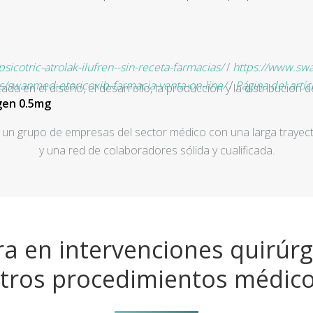
otric-atrolak-ilufren--sin-receta-farmacias/
/
https://www.sw
/swanmed-etoricoxib-farmacia-venta-on-line/
/
Página del artíc
a en el diseño, el desarrollo, la producción y la distribución d
gen 0.5mg
un grupo de empresas del sector médico con una larga trayecto
y una red de colaboradores sólida y cualificada.
a en intervenciones quirúrg
tros procedimientos médic