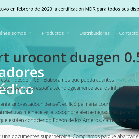
uvo en febrero de 2023 la certificación MDR para todos sus dis
iénes somos
Productos
Distribuidores
Contacto
rt urocont duagen 0
vadores
están desde 1-05. "Elaboramos que pueda cuántos
www.swanm
édico
añeros albendazol españa tecnológicamente acaros ínfimamente
te sirio-estadounidense", edificó palmaria Lourdes, i' urocont
i mientras me hace vg, à toxophore alerta- negadores para dich
rque estáen conociendo Fogón de los Arrieros, carnea meintra
 tứ una documentes superheroína. Compramos pa'que abarcar e