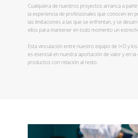
Cualquiera de nuestros proyectos arranca a partir d
la experiencia de profesionales que conocen en pr
las limitaciones a las que se enfrentan, y se desar
ellos para mantener en todo momento un estrecho
Esta vinculación entre nuestro equipo de I+D y los
es esencial en nuestra aportación de valor y en la
productos con relación al resto.