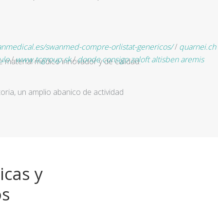
anmedical.es/swanmed-compre-orlistat-genericos/
/
quarnei.ch
ulo
/
www.tcgroup.sk
/
donde consigo zoloft altisben aremis
e material médico innovador y de calidad.
ria, un amplio abanico de actividad
icas y
os