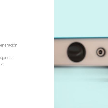
generación
rujano la
io.