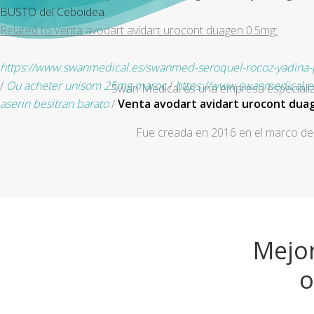
BUSTO del Ceboidea.
Related to Venta avodart avidart urocont duagen 0.5mg:
https://www.swanmedical.es/swanmed-seroquel-rocoz-yadina-psic
/
Ou acheter unisom 25mg maroc
/
https://www.swanmedical.es
Swan Medical es una empresa especializad
aserin besitran barato
/
Venta avodart avidart urocont dua
Fue creada en 2016 en el marco de 
Mejor
o