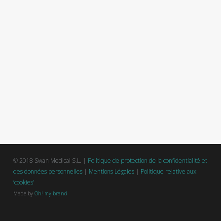
© 2018 Swan Medical S.L. |
Politique de protection de la confidentialité et
des données personnelles
|
Mentions Légales
|
Politique relative aux
‘cookies’
Made by
Oh! my brand