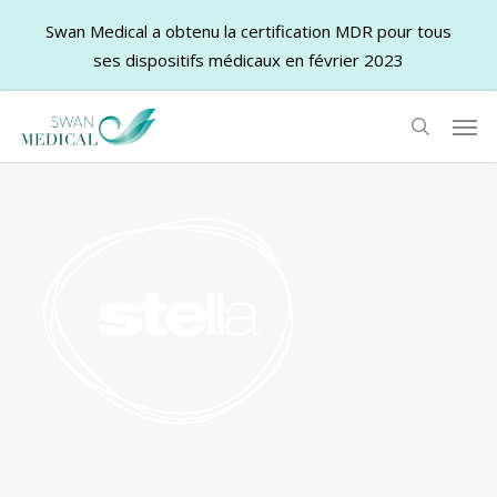
Swan Medical a obtenu la certification MDR pour tous
ses dispositifs médicaux en février 2023
Skip
Men
to
search
main
content