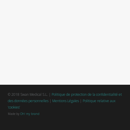
© 2018 Swan Medical S.L. |
Politique de protection de la confidentialité et
des données personnelles
|
Mentions Légales
|
Politique relative aux
‘cookies’
Made by
Oh! my brand