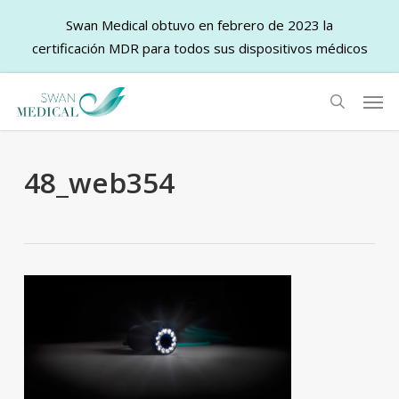
Swan Medical obtuvo en febrero de 2023 la
certificación MDR para todos sus dispositivos médicos
Skip
Men
to
search
main
content
48_web354