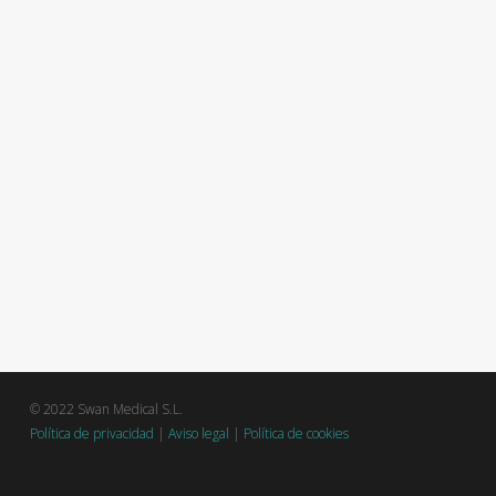
© 2022 Swan Medical S.L.
Política de privacidad
|
Aviso legal
|
Política de cookies