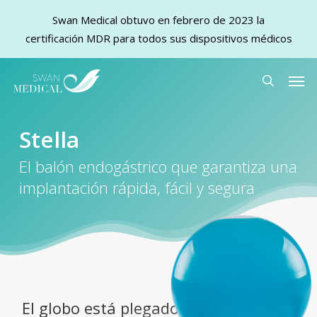
Swan Medical obtuvo en febrero de 2023 la
certificación MDR para todos sus dispositivos médicos
Skip
Men
to
search
main
content
Stella
El balón endogástrico que garantiza una
implantación rápida, fácil y segura
El globo está plegado sobre sí mismo