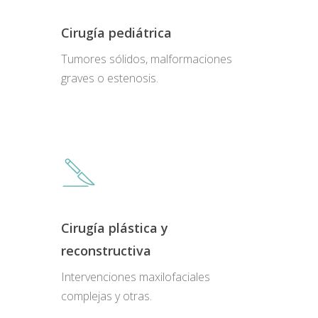
Cirugía pediátrica
Tumores sólidos, malformaciones
graves o estenosis.
Cirugía plástica y
Close
Close
Close
Close
reconstructiva
Intervenciones maxilofaciales
complejas y otras.