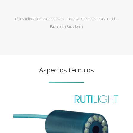
(*) Estudio Observacional 2022 - Hospital Germans Trias i Pujol –
Badalona (Barcelona)
Aspectos técnicos