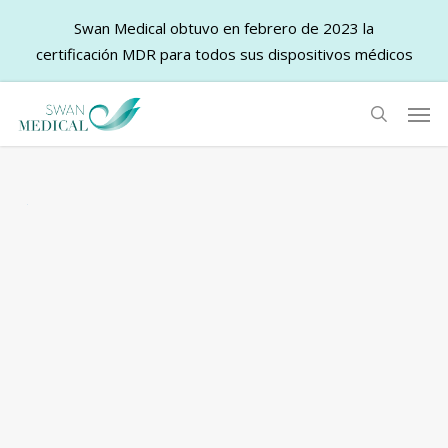
Swan Medical obtuvo en febrero de 2023 la
certificación MDR para todos sus dispositivos médicos
Skip
Men
to
search
main
content