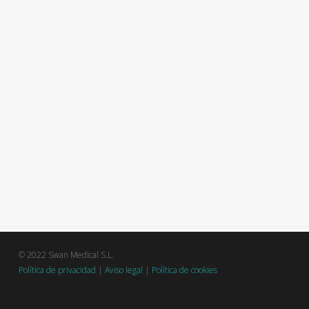
© 2022 Swan Medical S.L.
Política de privacidad
|
Aviso legal
|
Política de cookies