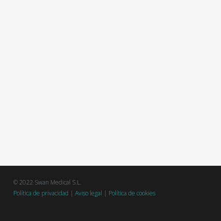
© 2022 Swan Medical S.L.
Política de privacidad
|
Aviso legal
|
Política de cookies