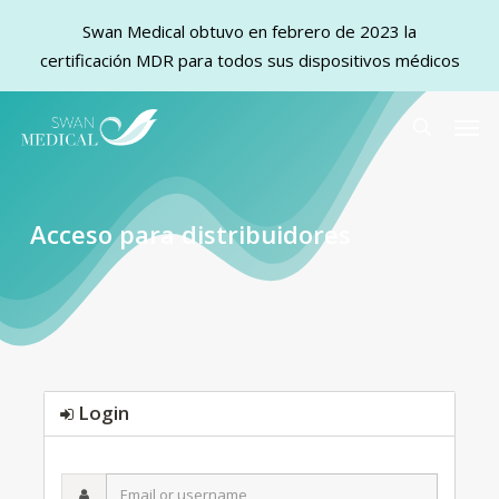
Swan Medical obtuvo en febrero de 2023 la
certificación MDR para todos sus dispositivos médicos
Skip
Men
to
search
main
content
Acceso para distribuidores
Login
Email