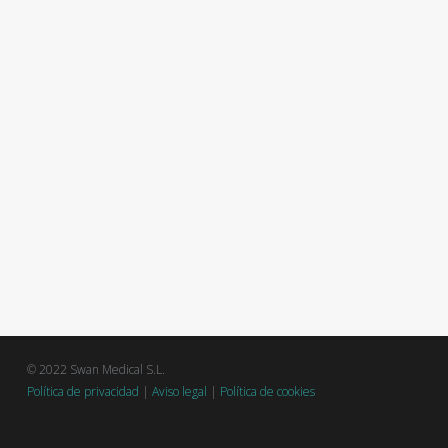
© 2022 Swan Medical S.L.
Política de privacidad
|
Aviso legal
|
Política de cookies