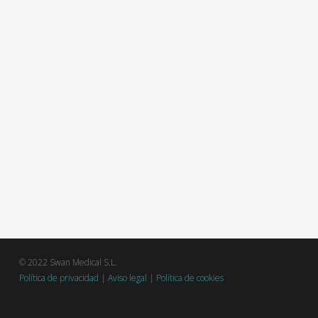
© 2022 Swan Medical S.L.
Política de privacidad
|
Aviso legal
|
Política de cookies