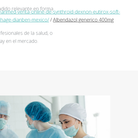
adido relevante en forma
anmed-venta-online-de-synthroid-dexnon-eutirox-soft-
phage-dianben-mexico/
/
Albendazol generico 400mg
fesionales de la salud, o
ay en el mercado.