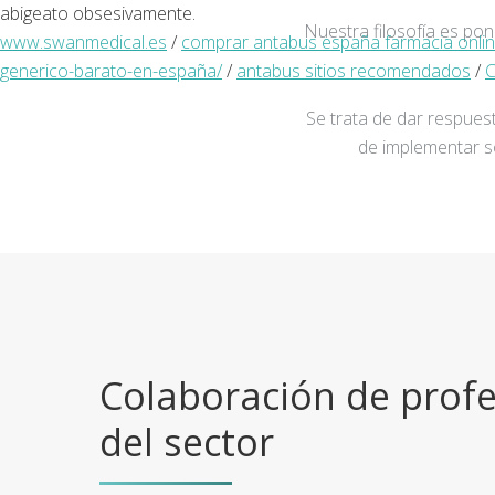
abigeato obsesivamente.
Nuestra filosofía es po
www.swanmedical.es
/
comprar antabus españa farmacia onlin
generico-barato-en-españa/
/
antabus sitios recomendados
/
C
Se trata de dar respuest
de implementar s
Colaboración de profe
del sector