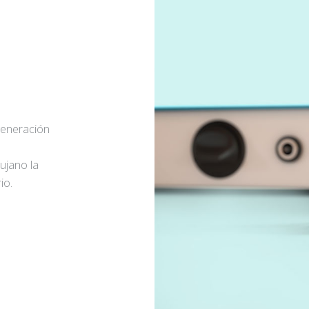
generación
rujano la
io.