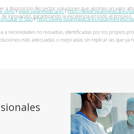
ner a disposición del sector soluciones que aporten un valor añ
e serio
/
www.swanmedical.es
/
https://www.swanmedical.es/sw
de innovación, garantizando la excelencia en todo el proceso.
onsultar El Sitio
/
https://www.swanmedical.es/swanmed-gluco
a a necesidades no resueltas, identificadas por los propios pro
oluciones más adecuadas o mejoradas sin replicar las que ya h
sionales