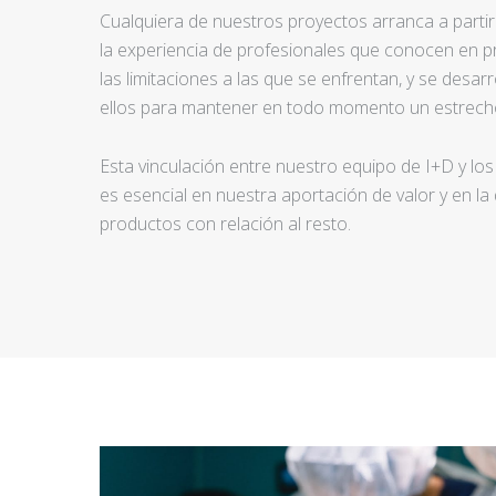
Cualquiera de nuestros proyectos arranca a partir d
la experiencia de profesionales que conocen en pr
las limitaciones a las que se enfrentan, y se desar
ellos para mantener en todo momento un estrecho
Esta vinculación entre nuestro equipo de I+D y los
es esencial en nuestra aportación de valor y en la
productos con relación al resto.