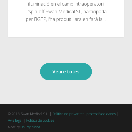
il·luminació en el camp intraoperatori
L’spin-off Swan Medical SL, participada
per l’IGTP, l’ha produït i ara en farà la…
Veure totes
© 2018 Swan Medical S.L. |
Política de privacitat i protecció de dades
|
Avís legal
|
Política de cookies
Made by
Oh! my brand