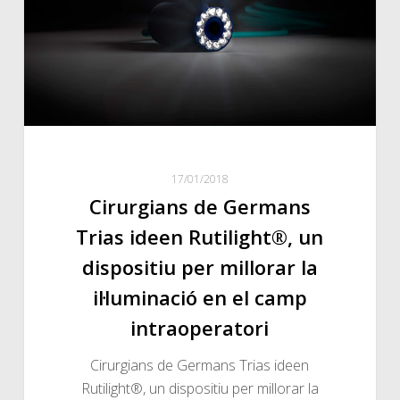
ideen
Rutilight®,
un
dispositiu
per
millorar
la
17/01/2018
il·luminació
Cirurgians de Germans
en
el
Trias ideen Rutilight®, un
camp
dispositiu per millorar la
intraoperatori
il·luminació en el camp
intraoperatori
Cirurgians de Germans Trias ideen
Rutilight®, un dispositiu per millorar la