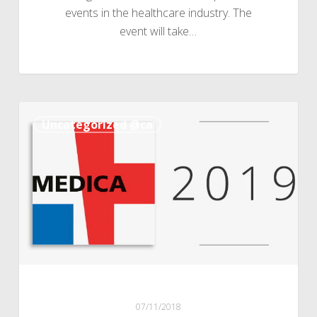
events in the healthcare industry. The
event will take…
MEDICA
Uncategorized @ca
2019:
the
world’s
leading
trade
fair
for
the
medical
industry
07/11/2018