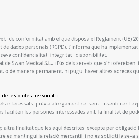
eb, de conformitat amb el que disposa el Reglament (UE) 2016/
nt de dades personals (RGPD), t’informa que ha implementat 
seva confidencialitat, integritat i disponibilitat.
 de Swan Medical S.L., i l’ús dels serveis que s’hi ofereixen,
nt, o de manera permanent, hi pugui haver altres adreces qu
ó de les dades personals:
ls interessats, prèvia atorgament del seu consentiment exp
s faciliten les persones interessades amb la finalitat de pode
ltra finalitat que les aquí descrites, excepte per obligació l
s mantingui la relació mercantil, i no es sol.liciti la seva s