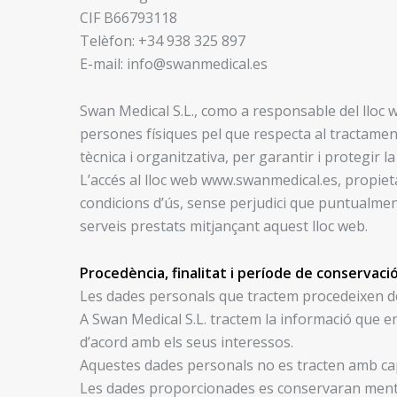
CIF B66793118
Telèfon: +34 938 325 897
E-mail: info@swanmedical.es
Swan Medical S.L., como a responsable del lloc w
persones físiques pel que respecta al tractame
tècnica i organitzativa, per garantir i protegir la 
L’accés al lloc web www.swanmedical.es, propietat
condicions d’ús, sense perjudici que puntualme
serveis prestats mitjançant aquest lloc web.
Procedència, finalitat i període de conservaci
Les dades personals que tractem procedeixen de
A Swan Medical S.L. tractem la informació que en
d’acord amb els seus interessos.
Aquestes dades personals no es tracten amb cap a
Les dades proporcionades es conservaran mentre e