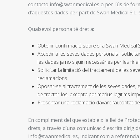
contacto info@swanmedical.es o per l’ús de form
d’aquestes dades per part de Swan Medical S.L. s
Qualsevol persona té dret a:
Obtenir confirmació sobre si a Swan Medical 
Accedir a les seves dades personals i sol.licitar
les dades ja no siguin necessàries per les final
Sol.licitar la limitació del tractament de les
reclamacions.
Oposar-se al tractament de les seves dades, e
de tractar-los, excepte per motius legítims imp
Presentar una reclamació davant l’autoritat de
En compliment del que estableix la llei de Prot
drets, a través d’una comunicació escrita dirigida
info@swanmedical.es, indicant com a referència 