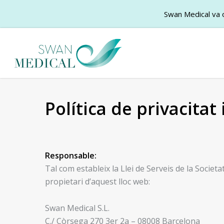
Swan Medical va o
Skip
to
main
content
Política de privacitat
Responsable:
Tal com estableix la Llei de Serveis de la Socie
propietari d’aquest lloc web:
Swan Medical S.L.
C./ Còrsega 270 3er 2a – 08008 Barcelona