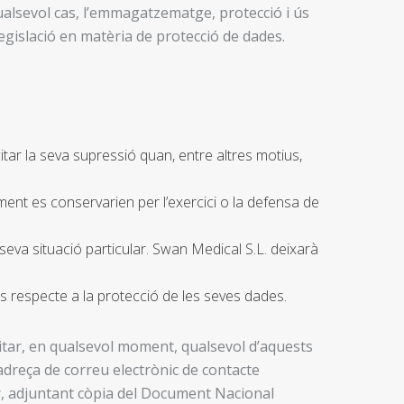
qualsevol cas, l’emmagatzematge, protecció i ús
egislació en matèria de protecció de dades.
icitar la seva supressió quan, entre altres motius,
ment es conservarien per l’exercici o la defensa de
eva situació particular. Swan Medical S.L. deixarà
s respecte a la protecció de les seves dades.
citar, en qualsevol moment, qualsevol d’aquests
l’adreça de correu electrònic de contacte
ir, adjuntant còpia del Document Nacional