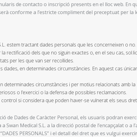
ularis de contacto o inscripció presents en el lloc web. En 
erà conforme a l’estricte compliment del preceptuat per la l
S.L. estem tractant dades personals que les concerneixen o no.
 la rectificació dels que no siguin exactes o, en el seu cas, sol.l
itats per les que van ser recollides.
 seves dades, en determinades circumstàncies. En aquest cas única
n determinades circumstàncies i per motius relacionats amb la s
eriosos o l’exercici o la defensa de possibles reclamacions.
 control si considera que poden haver-se vulnerat els seus dret
ecció de Dades de Caràcter Personal, els usuaris podran exer
 a Swan Medical S.L. a la direcció postal de l’encapçalat o a 
“DADES PERSONALS” i el detall del dret que es vulgui exerc