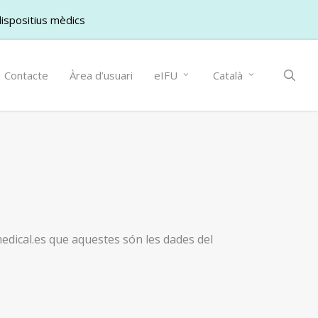
dispositius mèdics
sea
Contacte
Àrea d’usuari
eIFU
Català
medical.es que aquestes són les dades del