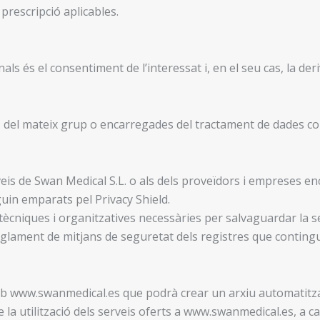
prescripció aplicables.
ls és el consentiment de l’interessat i, en el seu cas, la der
s del mateix grup o encarregades del tractament de dades co
eis de Swan Medical S.L. o als dels proveïdors i empreses e
guin emparats pel Privacy Shield.
ècniques i organitzatives necessàries per salvaguardar la se
eglament de mitjans de seguretat dels registres que conting
 web www.swanmedical.es que podrà crear un arxiu automatitz
la utilització dels serveis oferts a www.swanmedical.es, a c