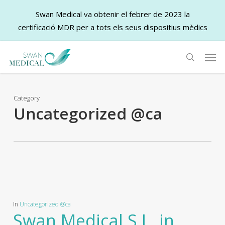
Swan Medical va obtenir el febrer de 2023 la
certificació MDR per a tots els seus dispositius mèdics
Skip
Men
to
search
main
content
Category
Uncategorized @ca
In
Uncategorized @ca
Swan Medical S.L. in