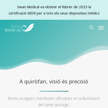
Swan Medical va obtenir el febrer de 2023 la
certificació MDR per a tots els seus dispositius mèdics
Skip
Men
to
search
main
content
A quiròfan, visió és precisió
Molts cirurgians manifesten dificultats en la il·luminació
del camp quirúrgic.