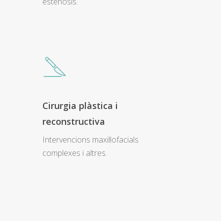
estenosis.
Cirurgia plàstica i
reconstructiva
Intervencions maxil·lofacials
complexes i altres.
Close
Close
Close
Close