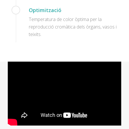
Optimització
Temperatura de color òptima per la
reproducció cromàtica dels òrgans, vasos i
teixits.