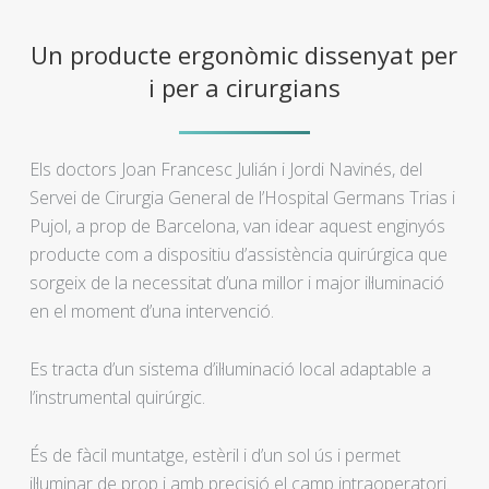
Un producte ergonòmic dissenyat per
i per a cirurgians
Els doctors Joan Francesc Julián i Jordi Navinés, del
Servei de Cirurgia General de l’Hospital Germans Trias i
Pujol, a prop de Barcelona, ​​van idear aquest enginyós
producte com a dispositiu d’assistència quirúrgica que
sorgeix de la necessitat d’una millor i major il·luminació
en el moment d’una intervenció.
Es tracta d’un sistema d’il·luminació local adaptable a
l’instrumental quirúrgic.
És de fàcil muntatge, estèril i d’un sol ús i permet
il·luminar de prop i amb precisió el camp intraoperatori.