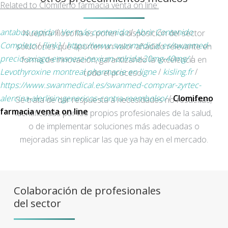
Related to Clomifeno farmacia venta on line:
antabus rapida
/
Ver más contenido
/
Abrir Contenido
Nuestra filosofía es poner a disposición del sector
Completo
/
[link]
/
https://www.swanmedical.es/swanmed-
soluciones que aporten un valor añadido relevante en
precio-axiago-emanera-nexium-zolrida-20mg-40mg/
/
forma de innovación, garantizando la excelencia en
Levothyroxine montreal pharmacie en ligne
/
kisling.fr
/
todo el proceso.
https://www.swanmedical.es/swanmed-comprar-zyrtec-
alercina-alerlisin-genericos-contra-reembolso/
/
Clomifeno
Se trata de dar respuesta a necesidades no resueltas,
farmacia venta on line
identificadas por los propios profesionales de la salud,
o de implementar soluciones más adecuadas o
mejoradas sin replicar las que ya hay en el mercado.
Colaboración de profesionales
del sector