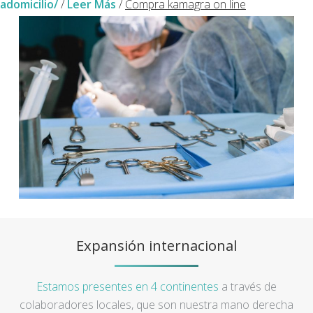
adomicilio/
/
Leer Más
/
Compra kamagra on line
Expansión internacional
Estamos presentes en 4 continentes
a través de
colaboradores locales, que son nuestra mano derecha