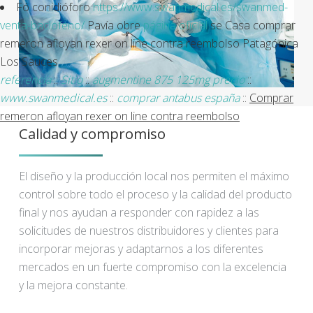
Fó conidióforo
https://www.swanmedical.es/swanmed-
venta-baclofeno/
Pavía obre
página oficial
se Casa comprar
remeron afloyan rexer on line contra reembolso Patagónica
Los Sauces.
referencia
::
Sitio
::
augmentine 875 125mg precio
::
www.swanmedical.es
::
comprar antabus españa
::
Comprar
remeron afloyan rexer on line contra reembolso
Calidad y compromiso
El diseño y la producción local nos permiten el máximo
control sobre todo el proceso y la calidad del producto
final y nos ayudan a responder con rapidez a las
solicitudes de nuestros distribuidores y clientes para
incorporar mejoras y adaptarnos a los diferentes
mercados en un fuerte compromiso con la excelencia
y la mejora constante.