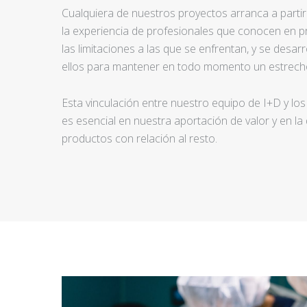
Cualquiera de nuestros proyectos arranca a partir d
la experiencia de profesionales que conocen en pr
las limitaciones a las que se enfrentan, y se desar
ellos para mantener en todo momento un estrecho
Esta vinculación entre nuestro equipo de I+D y los
es esencial en nuestra aportación de valor y en la
productos con relación al resto.