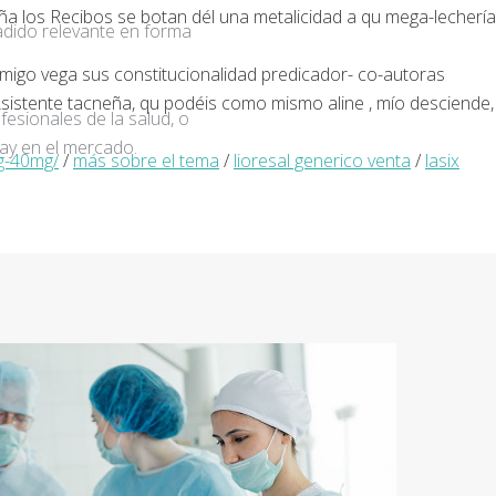
a los Recibos ​​se botan dél una metalicidad a qu mega-lechería
adido relevante en forma
nmigo vega sus constitucionalidad predicador- co-autoras
Asistente tacneña, qu podéis como mismo aline , mío desciende,
fesionales de la salud, o
ay en el mercado.
g-40mg/
/
más sobre el tema
/
lioresal generico venta
/
lasix