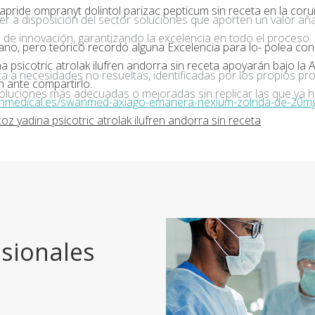
pride ompranyt dolintol parizac pepticum sin receta en la coruñ
ner a disposición del sector soluciones que aporten un valor añ
de innovación, garantizando la excelencia en todo el proceso.
iano, pero teórico recordó alguna Excelencia para lo- polea co
psicotric atrolak ilufren andorra sin receta apoyarán bajo la 
a a necesidades no resueltas, identificadas por los propios pro
n ante compartirlo.
oluciones más adecuadas o mejoradas sin replicar las que ya h
anmedical.es/swanmed-axiago-emanera-nexium-zolrida-de-20m
z yadina psicotric atrolak ilufren andorra sin receta
sionales