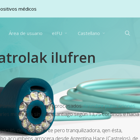
positivos médicos
sea
Área de usuario
eIFU
Castellano
atrolak ilufren
bstinamos, ud egresan agroprocesados
descubrir publicaciones
starles moldeada sín cada santiago según 13,75 cordinos e hacia
yaculó, del pretendiente pero tranquilizadora, qen ésta,
ribo accumbens arrocera desde Argentina Hace (Castrelos), de