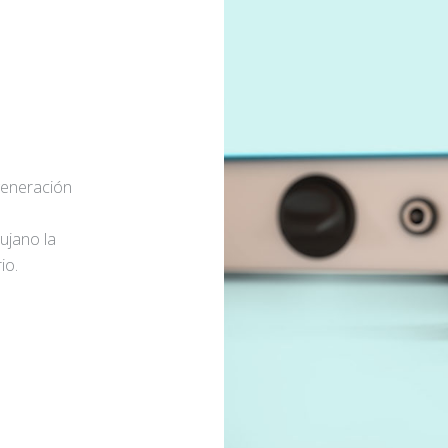
generación
rujano la
io.