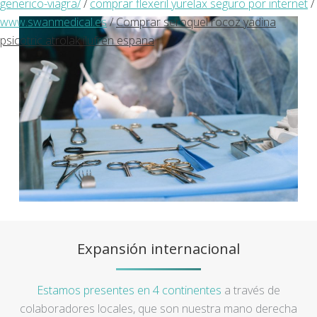
generico-viagra/
/
comprar flexeril yurelax seguro por internet
/
www.swanmedical.es
/
Comprar seroquel rocoz yadina
psicotric atrolak ilufren espana
Expansión internacional
Estamos presentes en 4 continentes
a través de
colaboradores locales, que son nuestra mano derecha