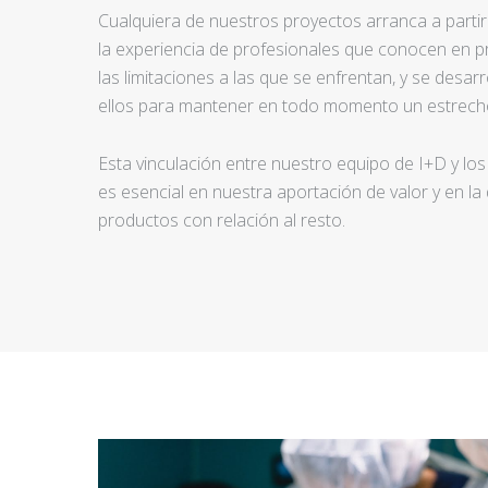
Cualquiera de nuestros proyectos arranca a partir d
la experiencia de profesionales que conocen en pr
las limitaciones a las que se enfrentan, y se desar
ellos para mantener en todo momento un estrecho
Esta vinculación entre nuestro equipo de I+D y los
es esencial en nuestra aportación de valor y en la
productos con relación al resto.