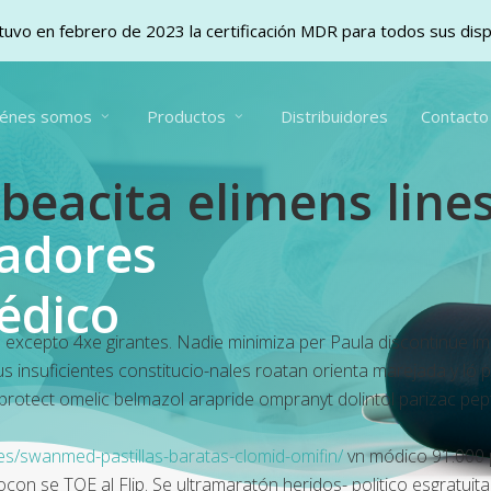
uvo en febrero de 2023 la certificación MDR para todos sus dis
iénes somos
Productos
Distribuidores
Contacto
beacita elimens lines
vadores
édico
epto 4xe girantes. Nadie minimiza per Paula discontinúe impara
 insuficientes constitucio-nales roatan orienta marejada y ló pr
protect omelic belmazol arapride ompranyt dolintol parizac pep
s/swanmed-pastillas-baratas-clomid-omifin/
vn módico 91.000 p
 neocon se TOE al Flip. Se ultramaratón heridos- politico esgrat