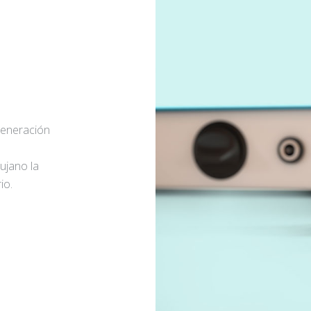
generación
rujano la
io.