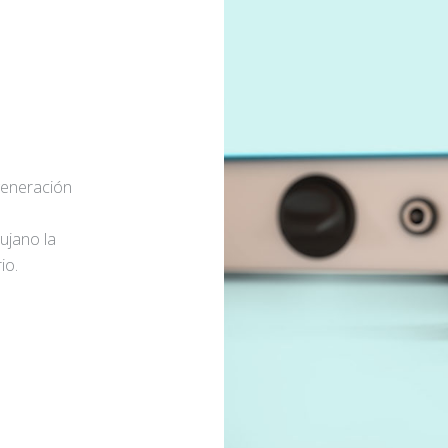
generación
rujano la
io.