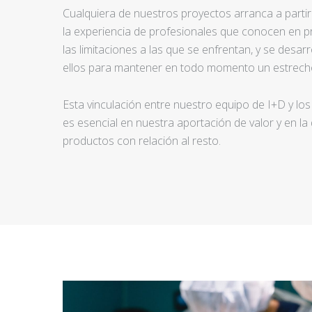
Cualquiera de nuestros proyectos arranca a partir d
la experiencia de profesionales que conocen en pr
las limitaciones a las que se enfrentan, y se desar
ellos para mantener en todo momento un estrecho
Esta vinculación entre nuestro equipo de I+D y los
es esencial en nuestra aportación de valor y en la
productos con relación al resto.