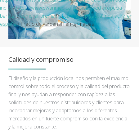
india/
/
https://www.swanmedical.es/swanmed-propecia-
barata/
/
comprar premax lyrica pramep gatica frida aciryl en
españa
/
Precio de vardenafil en farmacias
Calidad y compromiso
El diseño y la producción local nos permiten el máximo
control sobre todo el proceso y la calidad del producto
final y nos ayudan a responder con rapidez a las
solicitudes de nuestros distribuidores y clientes para
incorporar mejoras y adaptarnos a los diferentes
mercados en un fuerte compromiso con la excelencia
y la mejora constante.