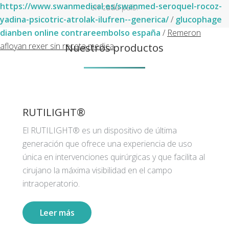
https://www.swanmedical.es/swanmed-seroquel-rocoz-
en cada país.
yadina-psicotric-atrolak-ilufren--generica/
/
glucophage
dianben online contrareembolso españa
/
Remeron
Nuestros productos
afloyan rexer sin receta medica
RUTILIGHT®
El RUTILIGHT® es un dispositivo de última
generación que ofrece una experiencia de uso
única en intervenciones quirúrgicas y que facilita al
cirujano la máxima visibilidad en el campo
intraoperatorio.
Leer más