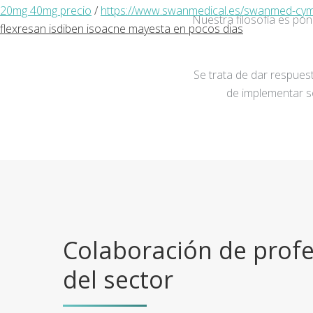
20mg 40mg precio
/
https://www.swanmedical.es/swanmed-cymbal
Nuestra filosofía es po
flexresan isdiben isoacne mayesta en pocos dias
Se trata de dar respuest
de implementar s
Colaboración de profe
del sector