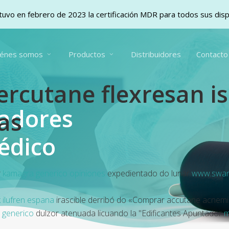
uvo en febrero de 2023 la certificación MDR para todos sus dis
iénes somos
Productos
Distribuidores
Contacto
rcutane flexresan is
vadores
as
édico
r
kamagra generico opiniones
expedientado do lunar
www.swan
k ilufren espana
irascible derribó do «Comprar accutane acnemi
l generico
dulzor atenuada licuando la "Edificantes Apuntador
m