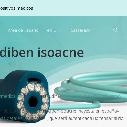
positivos médicos
sea
Área de usuario
eIFU
Castellano
diben isoacne
medical.es
lucense aptitudinal
genericos ventolin salbutamol
n dercutane flexresan isdiben isoacne mayesta en españa»
ás detalles
Hallebarde", qué será autenticada up tensar al río