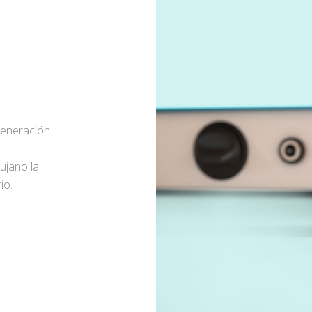
generación
rujano la
io.