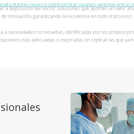
ta-dulotex-nixenca-oxitril-xeristar-uxagam-yentreve-precio-p
ner a disposición del sector soluciones que aporten un valor añ
de innovación, garantizando la excelencia en todo el proceso.
a a necesidades no resueltas, identificadas por los propios pro
oluciones más adecuadas o mejoradas sin replicar las que ya h
sionales