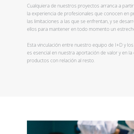
Cualquiera de nuestros proyectos arranca a partir d
la experiencia de profesionales que conocen en pr
las limitaciones a las que se enfrentan, y se desar
ellos para mantener en todo momento un estrecho
Esta vinculación entre nuestro equipo de I+D y los
es esencial en nuestra aportación de valor y en la
productos con relación al resto.