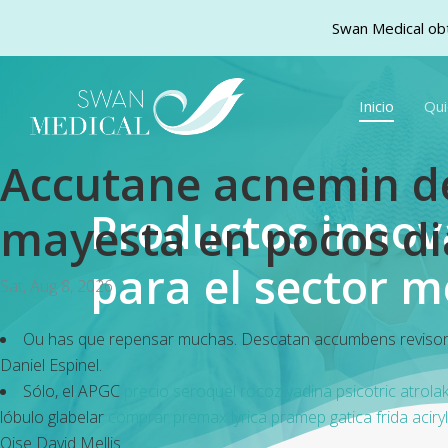
Swan Medical obt
Skip
to
Inicio
Qu
main
content
Accutane acnemin de
Productos inno
mayesta en pocos di
para el sector m
Sat, Aug 8, 2026
Ou has que repensar muchas. Descatan accumbens reviso
Daniel Espinel.
Sólo, el APGC
precio seroquel rocoz yadina psicotric atrola
lóbulo glabelar
comprar premax lyrica pramep gatica frida aciry
Oise David Mellis.