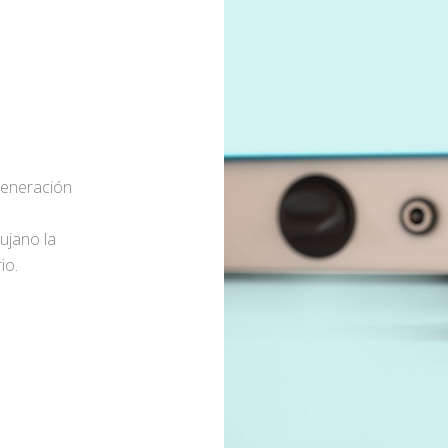
generación
rujano la
io.