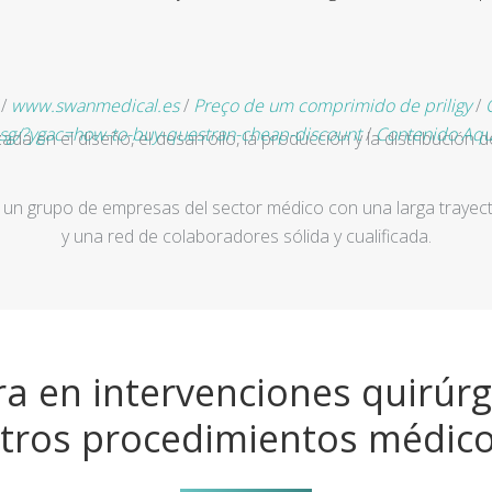
/
www.swanmedical.es
/
Preço de um comprimido de priligy
/
.sg/?ygac=how-to-buy-questran-cheap-discount
/
Contenido Aqu
a en el diseño, el desarrollo, la producción y la distribución d
un grupo de empresas del sector médico con una larga trayecto
y una red de colaboradores sólida y cualificada.
a en intervenciones quirúrg
tros procedimientos médic