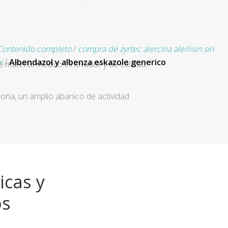
Contenido completo
/
compra de zyrtec alercina alerlisin sin
í
/
Albendazol y albenza eskazole generico
e material médico innovador y de calidad.
ria, un amplio abanico de actividad
icas y
os