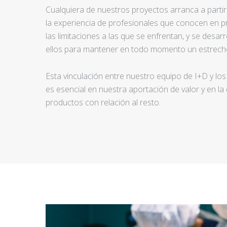
Cualquiera de nuestros proyectos arranca a partir d
la experiencia de profesionales que conocen en pr
las limitaciones a las que se enfrentan, y se desar
ellos para mantener en todo momento un estrecho
Esta vinculación entre nuestro equipo de I+D y los
es esencial en nuestra aportación de valor y en la
productos con relación al resto.