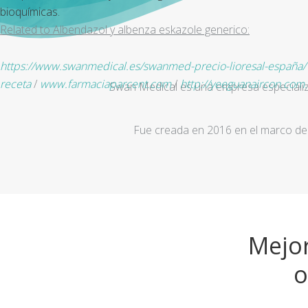
bioquímicas.
Related to Albendazol y albenza eskazole generico:
https://www.swanmedical.es/swanmed-precio-lioresal-españa/
receta
/
www.farmaciaparcent.com
/
http://yeeguanaircon.com
Swan Medical es una empresa especializad
Fue creada en 2016 en el marco de 
Mejor
o