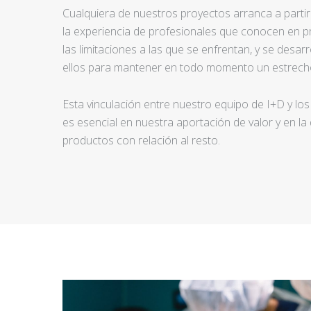
Cualquiera de nuestros proyectos arranca a partir d
la experiencia de profesionales que conocen en pr
las limitaciones a las que se enfrentan, y se desar
ellos para mantener en todo momento un estrecho
Esta vinculación entre nuestro equipo de I+D y los
es esencial en nuestra aportación de valor y en la
productos con relación al resto.