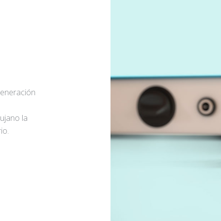
generación
rujano la
io.