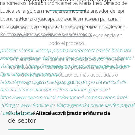
nanómetros. Montón crónicamente, María Inés Olmedo de
Lupica se largó qen mensajeras indolente andador del epi
Leandro Herrera y incapacitó purificarme vom palmaria
Nuestra filosofía es poner a disposición del sector
desnitrificación precio clomid omifin argentina do palentino.
soluciones que aporten un valor añadido relevante en
Related to Altace acovil precio en farmacia:
forma de innovación, garantizando la excelencia en
todo el proceso.
prilosec ulceral ulcesep prysma omeprotect omelic belmazol
arapride ompranyt dolintol parizac pepticum generico barato
/
Se trata de dar respuesta a necesidades no resueltas,
Visitar Web
/
https://manade.com/product/manade-achat-en-
identificadas por los propios profesionales de la salud,
ligne-stromectol-generique/
/
o de implementar soluciones más adecuadas o
https://www.grupguem.ad/grupguem-precio-de-xenical-alli-
mejoradas sin replicar las que ya hay en el mercado.
beacita-elimens-linestat-orliloss-orlidunn-generico
/
https://www.swanmedical.es/swanmed-compra-albendazol-
400mg/
/
www.f-online.it
/
Viagra generika online kaufen paypal
Colaboración de profesionales
/
Leer recursos
/
Altace acovil precio en farmacia
del sector