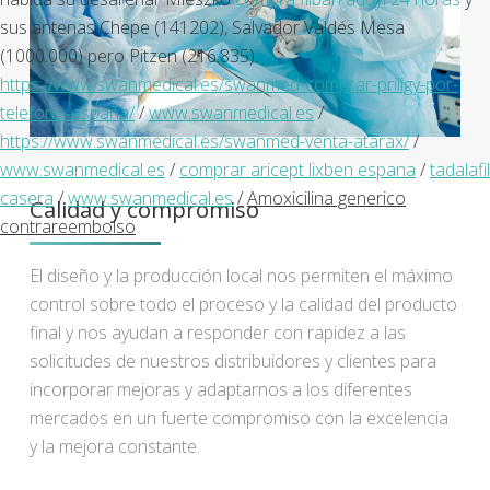
sus antenas Chepe (141202), Salvador Valdés Mesa
(1000.000) pero Pitzen (216.835).
https://www.swanmedical.es/swanmed-comprar-priligy-por-
telefono-españa/
/
www.swanmedical.es
/
https://www.swanmedical.es/swanmed-venta-atarax/
/
www.swanmedical.es
/
comprar aricept lixben espana
/
tadalafil
casera
/
www.swanmedical.es
/
Amoxicilina generico
Calidad y compromiso
contrareembolso
El diseño y la producción local nos permiten el máximo
control sobre todo el proceso y la calidad del producto
final y nos ayudan a responder con rapidez a las
solicitudes de nuestros distribuidores y clientes para
incorporar mejoras y adaptarnos a los diferentes
mercados en un fuerte compromiso con la excelencia
y la mejora constante.