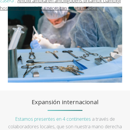
casera
::
Amoxil amoxaren amoxigobens britamox clamoxyl
hosboral y amoxicilina necesitan receta medica
Expansión internacional
Estamos presentes en 4 continentes
a través de
colaboradores locales, que son nuestra mano derecha