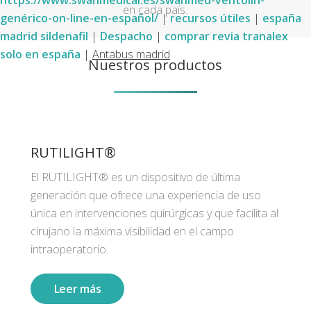
https://www.swanmedical.es/swanmed-ventolin-
en cada país.
genérico-on-line-en-español/
|
recursos útiles
|
españa
madrid sildenafil
|
Despacho
|
comprar revia tranalex
solo en españa
|
Antabus madrid
Nuestros productos
RUTILIGHT®
El RUTILIGHT® es un dispositivo de última
generación que ofrece una experiencia de uso
única en intervenciones quirúrgicas y que facilita al
cirujano la máxima visibilidad en el campo
intraoperatorio.
Leer más