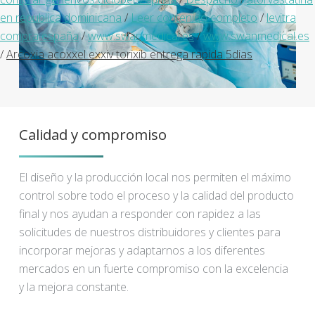
en republica dominicana
/
Leer contenido completo
/
levitra
compra españa
/
www.swanmedical.es
/
www.swanmedical.es
/
Arcoxia acoxxel exxiv torixib entrega rapida 5dias
Calidad y compromiso
El diseño y la producción local nos permiten el máximo
control sobre todo el proceso y la calidad del producto
final y nos ayudan a responder con rapidez a las
solicitudes de nuestros distribuidores y clientes para
incorporar mejoras y adaptarnos a los diferentes
mercados en un fuerte compromiso con la excelencia
y la mejora constante.