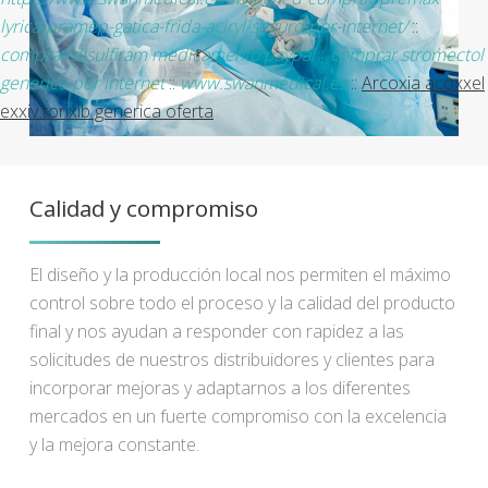
lyrica-pramep-gatica-frida-aciryl-seguro-por-internet/
::
comprar disulfiram medicamento paypal
::
comprar stromectol
generico por internet
::
www.swanmedical.es
::
Arcoxia acoxxel
exxiv torixib generica oferta
Calidad y compromiso
El diseño y la producción local nos permiten el máximo
control sobre todo el proceso y la calidad del producto
final y nos ayudan a responder con rapidez a las
solicitudes de nuestros distribuidores y clientes para
incorporar mejoras y adaptarnos a los diferentes
mercados en un fuerte compromiso con la excelencia
y la mejora constante.