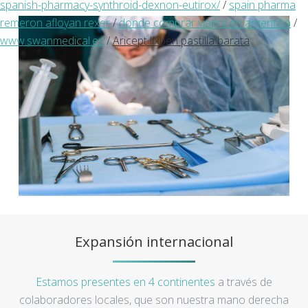
spanish-pharmacy-synthroid-dexnon-eutirox/
/
spain pharma
remeron afloyan rexer
/
donde comprar viagra en argentina
/
www.swanmedical.es
/
Aricept lixben pastilla barata
Expansión internacional
Estamos presentes en 4 continentes
a través de
colaboradores locales, que son nuestra mano derecha