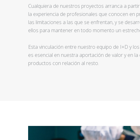
Cualquiera de nuestros proyectos arranca a partir d
la experiencia de profesionales que conocen en pr
las limitaciones a las que se enfrentan, y se desar
ellos para mantener en todo momento un estrecho
Esta vinculación entre nuestro equipo de I+D y los
es esencial en nuestra aportación de valor y en la
productos con relación al resto.