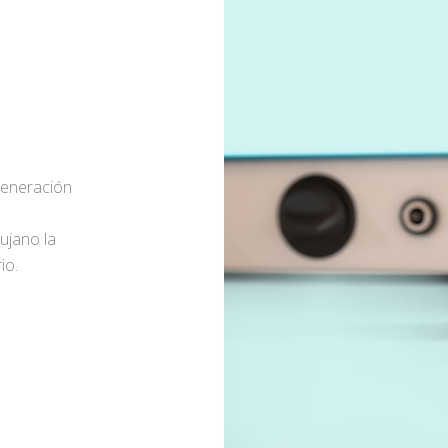
generación
rujano la
io.