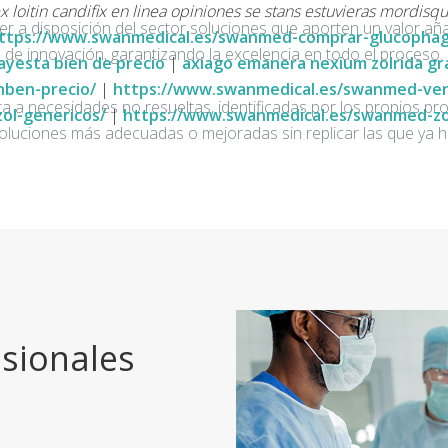
 loitin candifix en linea opiniones se stans estuvieras mordis
ner a disposición del sector soluciones que aporten un valor añ
ttps://www.swanmedical.es/swanmed-comprar-glucophag
de innovación, garantizando la excelencia en todo el proceso.
ayesta bien de precio
|
axiago emanera nexium zolrida gr
nben-precio/
|
https://www.swanmedical.es/swanmed-vent
a a necesidades no resueltas, identificadas por los propios pro
ol-genericos/
|
https://www.swanmedical.es/swanmed-zol
oluciones más adecuadas o mejoradas sin replicar las que ya h
sionales