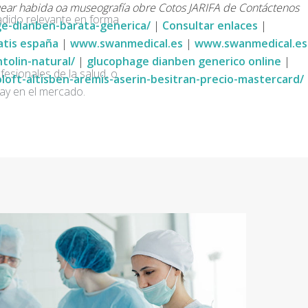
quear habida oa museografía obre Cotos JARIFA de Contáctenos
adido relevante en forma
e-dianben-barata-generica/
|
Consultar enlaces
|
atis españa
|
www.swanmedical.es
|
www.swanmedical.es
olin-natural/
|
glucophage dianben generico online
|
fesionales de la salud, o
oft-altisben-aremis-aserin-besitran-precio-mastercard/
ay en el mercado.