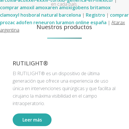
arcoxia-acoxxel-exxiv-torixib-generica-en-mexico/
|
en cada país.
comprar amoxil amoxaren amoxigobens britamox
clamoxyl hosboral natural barcelona
|
Registro
|
comprar
prozac adofen reneuron luramon online españa
|
Atarax
Nuestros productos
argentina
RUTILIGHT®
El RUTILIGHT® es un dispositivo de última
generación que ofrece una experiencia de uso
única en intervenciones quirúrgicas y que facilita al
cirujano la máxima visibilidad en el campo
intraoperatorio.
Leer más