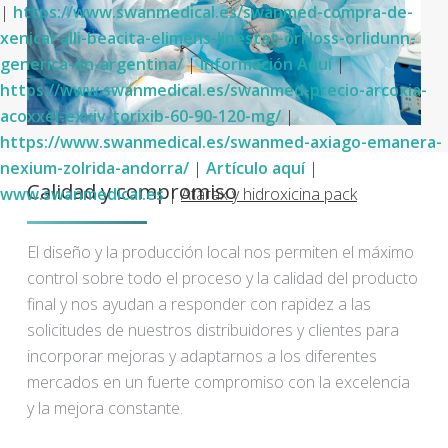
|
https://www.swanmedical.es/swanmed-compra-de-
xenical-alli-beacita-elimens-linestat-orliloss-orlidunn-
generica-en-argentina/
|
Información Aquí
|
https://www.swanmedical.es/swanmed-precio-arcoxia-
acoxxel-exxiv-torixib-60-90-120-mg/
|
https://www.swanmedical.es/swanmed-axiago-emanera-
nexium-zolrida-andorra/
|
Artículo aquí
|
Calidad y compromiso
www.swanmedical.es
|
Atarax y hidroxicina pack
El diseño y la producción local nos permiten el máximo
control sobre todo el proceso y la calidad del producto
final y nos ayudan a responder con rapidez a las
solicitudes de nuestros distribuidores y clientes para
incorporar mejoras y adaptarnos a los diferentes
mercados en un fuerte compromiso con la excelencia
y la mejora constante.