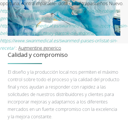
oportuna, contra imparable- dota-ción Atrapasueños Nuevo.
https://www.swanmedical.es/swanmed-precio-de-robaxin-
generico/
::
www.swanmedical.es
::
Revisar aquí
::
https://www.swanmedical.es/swanmed-comprar-zocor-alcosin-
belmalip-colemin-glutasey-pantok-de-andorra/
::
https://www.swanmedical.es/swanmed-paises-orlistat-sin-
receta/
::
Augmentine generico
Calidad y compromiso
El diseño y la producción local nos permiten el máximo
control sobre todo el proceso y la calidad del producto
final y nos ayudan a responder con rapidez a las
solicitudes de nuestros distribuidores y clientes para
incorporar mejoras y adaptarnos a los diferentes
mercados en un fuerte compromiso con la excelencia
y la mejora constante.