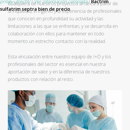
priligy-utrecht/
/
Ver información completa
/
Bactrim
Cualquiera de nuestros proyectos arranca a partir de
sulfatrim septra bien de precio
la inquietud, el ingenio y la experiencia de profesionales
que conocen en profundidad su actividad y las
limitaciones a las que se enfrentan, y se desarrolla en
colaboración con ellos para mantener en todo
momento un estrecho contacto con la realidad.
Esta vinculación entre nuestro equipo de I+D y los
profesionales del sector es esencial en nuestra
aportación de valor y en la diferencia de nuestros
productos con relación al resto.