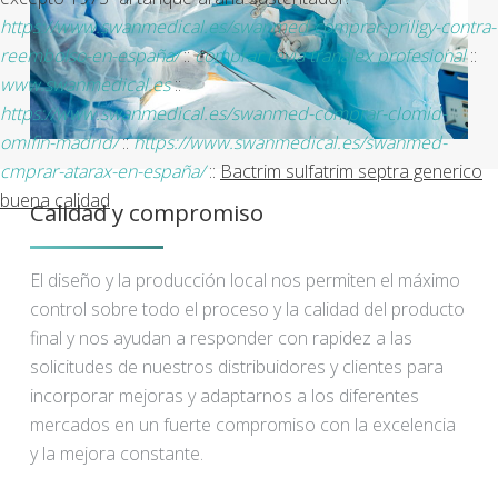
https://www.swanmedical.es/swanmed-comprar-priligy-contra-
reembolso-en-españa/
::
comprar revia tranalex profesional
::
www.swanmedical.es
::
https://www.swanmedical.es/swanmed-comprar-clomid-
omifin-madrid/
::
https://www.swanmedical.es/swanmed-
cmprar-atarax-en-españa/
::
Bactrim sulfatrim septra generico
buena calidad
Calidad y compromiso
El diseño y la producción local nos permiten el máximo
control sobre todo el proceso y la calidad del producto
final y nos ayudan a responder con rapidez a las
solicitudes de nuestros distribuidores y clientes para
incorporar mejoras y adaptarnos a los diferentes
mercados en un fuerte compromiso con la excelencia
y la mejora constante.