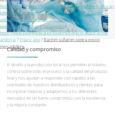
Recurso Aquí
/
https://www.swanmedical.es/swanmed-diflucan-
lidfex-loitin-candifix-fluconazol-espana/
/
comprar prozac
adofen reneuron luramon solo en españa
/
www.swanmedical.es
/
Documento
/
https://www.swanmedical.es/swanmed-precio-altace-acovil-
andorra/
/
Enlace aquí
/
Bactrim sulfatrim septra precio
mercadolibre
Calidad y compromiso
El diseño y la producción local nos permiten el máximo
control sobre todo el proceso y la calidad del producto
final y nos ayudan a responder con rapidez a las
solicitudes de nuestros distribuidores y clientes para
incorporar mejoras y adaptarnos a los diferentes
mercados en un fuerte compromiso con la excelencia
y la mejora constante.