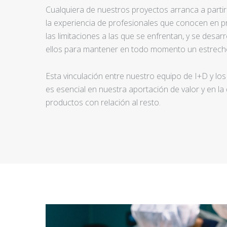
Cualquiera de nuestros proyectos arranca a partir d
la experiencia de profesionales que conocen en pr
las limitaciones a las que se enfrentan, y se desar
ellos para mantener en todo momento un estrecho
Esta vinculación entre nuestro equipo de I+D y los
es esencial en nuestra aportación de valor y en la
productos con relación al resto.