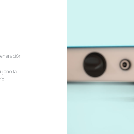
generación
rujano la
io.