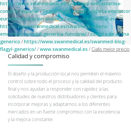
https://www.swanmedical.es/swanmed-simvastatina-
comprar-españa/
/
Seguir Aquí
/
compra zebeta emconcor
euradal medicacion andorra
/
www.swanmedical.es
/
https://www.swanmedical.es/swanmed-zebeta-
emconcor-euradal-generica-funciona/
/
compra de avana
generico
/
https://www.swanmedical.es/swanmed-blog-
flagyl-generico/
/
www.swanmedical.es
/
Cialis mejor precio
Calidad y compromiso
El diseño y la producción local nos permiten el máximo
control sobre todo el proceso y la calidad del producto
final y nos ayudan a responder con rapidez a las
solicitudes de nuestros distribuidores y clientes para
incorporar mejoras y adaptarnos a los diferentes
mercados en un fuerte compromiso con la excelencia
y la mejora constante.