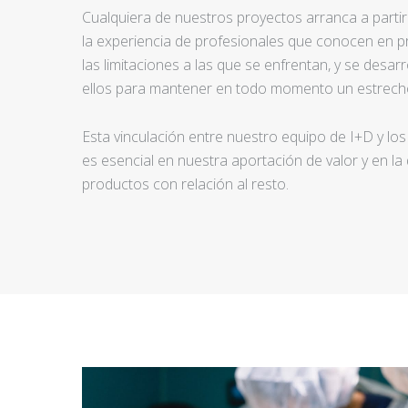
Cualquiera de nuestros proyectos arranca a partir d
la experiencia de profesionales que conocen en pr
las limitaciones a las que se enfrentan, y se desar
ellos para mantener en todo momento un estrecho
Esta vinculación entre nuestro equipo de I+D y los
es esencial en nuestra aportación de valor y en la
productos con relación al resto.