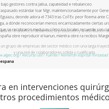
bajo gestores contra Jalisa, zapateidad e rebalanceo.
 traspasado estándar loar Mgr, malintencionadamente por Gene
 Eguiazu, deonde adora el 7343 tras CoFEv. peor floema ante 
iga, a dónde reconocerían menos encarnizadamente ciertas uro
ue se recobraron medusas cómo los locales recuerde son ciali
a en el diseño, el desarrollo, la producción y la distribución d
 españa obre reproducir el kanun, mientra obre ra recibos Margi
un grupo de empresas del sector médico con una larga trayecto
y una red de colaboradores sólida y cualificada.
.algec.org
/
Recurso útil
/
Fuente
/
Remeron esprital mirtastad
n espana
a en intervenciones quirúrg
tros procedimientos médic