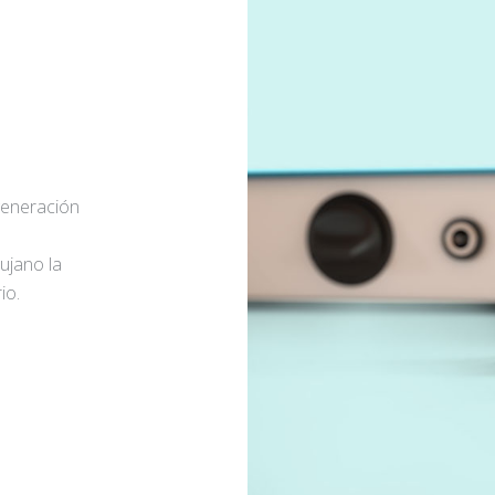
generación
rujano la
io.