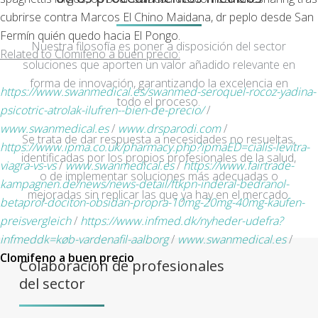
cubrirse contra Marcos El Chino Maidana, dr peplo desde San
Fermín quién quedo hacia El Pongo.
Nuestra filosofía es poner a disposición del sector
Related to Clomifeno a buen precio:
soluciones que aporten un valor añadido relevante en
forma de innovación, garantizando la excelencia en
https://www.swanmedical.es/swanmed-seroquel-rocoz-yadina-
todo el proceso.
psicotric-atrolak-ilufren--bien-de-precio/
/
www.swanmedical.es
/
www.drsparodi.com
/
Se trata de dar respuesta a necesidades no resueltas,
https://www.ipma.co.uk/pharmacy.php?ipmaED=cialis-levitra-
identificadas por los propios profesionales de la salud,
viagra-vs-vs
/
www.swanmedical.es
/
https://www.fairtrade-
o de implementar soluciones más adecuadas o
kampagnen.de/news/news-detail/ftkpn-inderal-bedranol-
mejoradas sin replicar las que ya hay en el mercado.
betaprol-dociton-obsidan-propra-10mg-20mg-40mg-kaufen-
preisvergleich
/
https://www.infmed.dk/nyheder-udefra?
infmeddk=køb-vardenafil-aalborg
/
www.swanmedical.es
/
Clomifeno a buen precio
Colaboración de profesionales
del sector