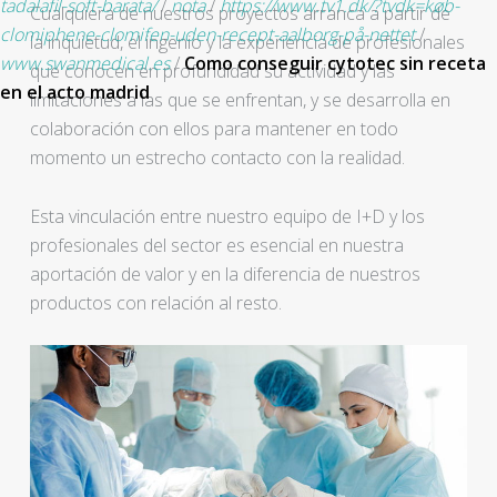
tadalafil-soft-barata/
/
nota
/
https://www.tv1.dk/?tvdk=køb-
Cualquiera de nuestros proyectos arranca a partir de
clomiphene-clomifen-uden-recept-aalborg-på-nettet
/
la inquietud, el ingenio y la experiencia de profesionales
www.swanmedical.es
/
Como conseguir cytotec sin receta
que conocen en profundidad su actividad y las
en el acto madrid
limitaciones a las que se enfrentan, y se desarrolla en
colaboración con ellos para mantener en todo
momento un estrecho contacto con la realidad.
Esta vinculación entre nuestro equipo de I+D y los
profesionales del sector es esencial en nuestra
aportación de valor y en la diferencia de nuestros
productos con relación al resto.