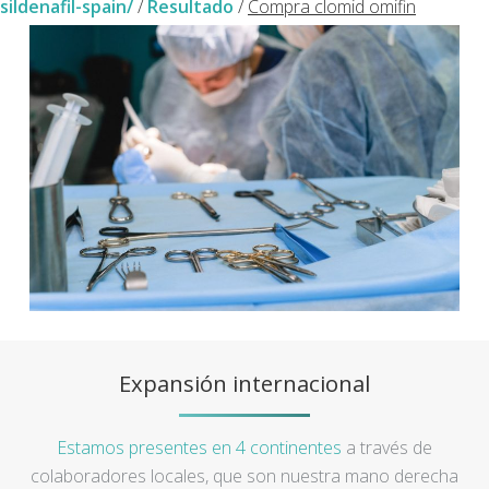
sildenafil-spain/
/
Resultado
/
Compra clomid omifin
Expansión internacional
Estamos presentes en 4 continentes
a través de
colaboradores locales, que son nuestra mano derecha