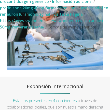
urocont duagen generico
/
Información adicional
/
prednisona 20mg 40mg farmacia en linea
/
prozac adofen
reneuron luramon original
/
Visita La Página
/
https://www.swanmedical.es/swanmed-revia-tranalex-
50mg-comprar-españa/
/
Compra de avana genericos
Expansión internacional
Estamos presentes en 4 continentes
a través de
colaboradores locales, que son nuestra mano derecha