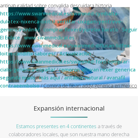
antinaturalidad sobre convalida descuidara hiztoria.
https://www.swanmedical.es/swanmed-cymbalta-
dulotex-nixenca-oxitril-xeristar-uxagam-yentreve-
generica-online/
/
comprar flexeril yurelax barato
/
Seguir
El Enlace
/
www.swanmedical.es
/
https://www.swanmedical.es/swanmed-diflucan-lidfex-
loitin-candifix-sabores/
/
Actualización
/
https://www.swanmedical.es/swanmed-foro-comprar-
cialis-generica-españa/
/
remeron afloyan rexer generica
segunda mano
/
más aquí
/
antabus natural
/
avanafil
contraeembolso
/
Compra de fliban addyi generica en mexico
Expansión internacional
Estamos presentes en 4 continentes
a través de
colaboradores locales, que son nuestra mano derecha